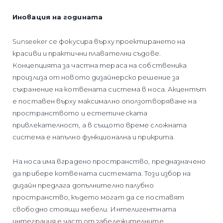
Иновация на годината
Sunseeker се фокусира върху проектирането на
красиви и практични плавателни съдове.
Концепцията за частна тераса на собственика
произлиза от новото дизайнерско решение за
съхранение на котвената система в носа. Акцентът
е поставен върху максимално оползотворяване на
пространството и естетическата
привлекателност, а в същото време сложната
система е напълно функционална и прикрита.
На носа има вградено пространство, предназначено
да прибере котвената системата. Този избор на
дизайн предлага допълнително палубно
пространство, където могат да се поставят
свободно стоящи мебели. Интелигентната
интеграция е част от забележителните