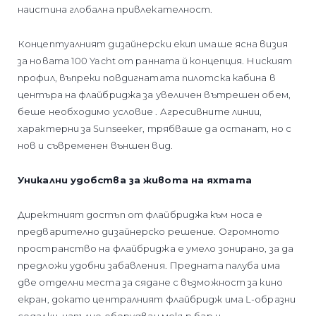
наистина глобална привлекателност.
Концептуалният дизайнерски екип имаше ясна визия
за новата 100 Yacht от ранната й концепция. Ниският
профил, въпреки повдигнатата пилотска кабина в
центъра на флайбриджа за увеличен вътрешен обем,
беше необходимо условие . Агресивните линии,
характерни за Sunseeker, трябваше да останат, но с
нов и съвременен външен вид.
Уникални удобства за живота на яхтата
Директният достъп от флайбриджа към носа е
предварително дизайнерско решение. Огромното
пространство на флайбриджа е умело зонирано, за да
предложи удобни забавления. Предната палуба има
две отделни места за сядане с възможност за кино
екран, докато централният флайбридж има L-образни