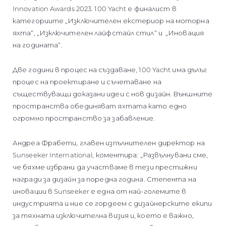
Innovation Awards 2023. 100 Yacht е финалист в
категориите „Изключителен екстериор на моторна
яхта“, „Изключителен лайфстайл стил“ и „Иновация
на годината“.
Две години в процес на създаване, 100 Yacht има дълъг
процес на проектиране и съчетаване на
съществуващи доказани идеи с нов дизайн. Външните
пространства обединяват яхтата като едно
огромно пространство за забавление.
Андреа Фрабети, главен изпълнителен директор на
Sunseeker International, коментира: „Развълнувани сме,
че бяхме избрани да участваме в тези престижни
награди за дизайн за поредна година. Степента на
иновации в Sunseeker е една от най-големите в
индустрията и ние се гордеем с дизайнерските екипи
за тяхната изключителна визия и, което е важно,