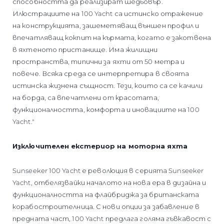
способността да реализират шедьовър.
Илюстрациите на 100 Yacht са истинско отражение
на конструкцията, зашеметяващ външен профил и
впечатляващ кокпит на кърмата, когато е закотвена
в яхтеното пристанище. Има жилищни
пространства, типични за яхти от 50 метра и
повече. Всяка среда се интерпретира в своята
истинска жизнена същност. Тези, които са се качили
на борда, са впечатлени от красотата,
функционалността, комфорта и иновациите на 100
Yacht."
Изключителен екстериор на моторна яхта
Sunseeker 100 Yacht е революция в серията Sunseeker
Yacht, отбелязвайки началото на нова ера в дизайна и
функционалността на флайбриджа за британската
корабостроителница. С нови опции за забавление в
предната част, 100 Yacht предлага голяма гъвкавост с