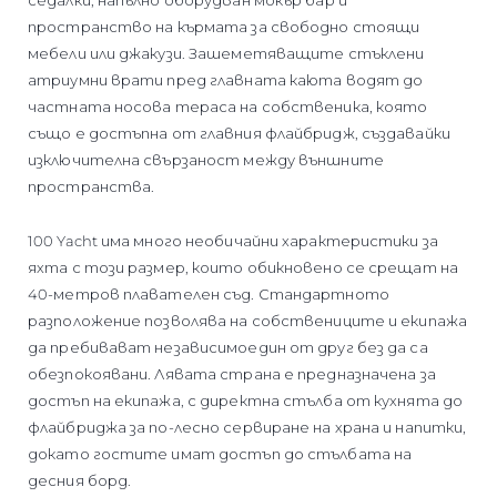
седалки, напълно оборудван мокър бар и
пространство на кърмата за свободно стоящи
мебели или джакузи. Зашеметяващите стъклени
атриумни врати пред главната каюта водят до
частната носова тераса на собственика, която
също е достъпна от главния флайбридж, създавайки
изключителна свързаност между външните
пространства.
100 Yacht има много необичайни характеристики за
яхта с този размер, които обикновено се срещат на
40-метров плавателен съд. Стандартното
разположение позволява на собствениците и екипажа
да пребивават независимоедин от друг без да са
обезпокоявани. Лявата страна е предназначена за
достъп на екипажа, с директна стълба от кухнята до
флайбриджа за по-лесно сервиране на храна и напитки,
докато гостите имат достъп до стълбата на
десния борд.