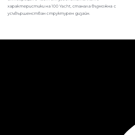
характеристики на 100 Yacht, станала възможна с
усъвършенстван структурен дизайн.