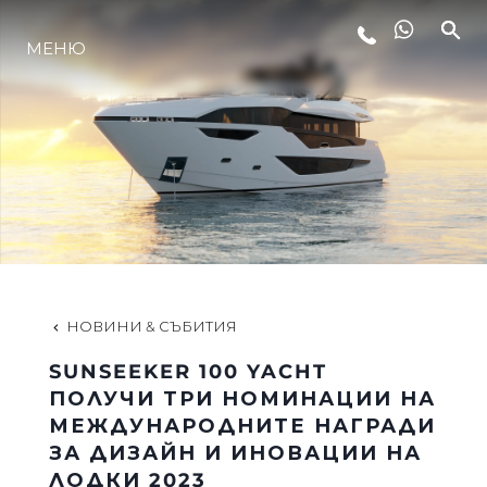
МЕНЮ
ЛАЙФСТАЙЛ
ИНОВАЦИЯ
КОМПАНИЯТА
ЕКИПЪТ
НОВИНИ & СЪБИТИЯ
SUNSEEKER 100 YACHT
НАСЛЕДСТВО
ПОЛУЧИ ТРИ НОМИНАЦИИ НА
МЕЖДУНАРОДНИТЕ НАГРАДИ
ЗА ДИЗАЙН И ИНОВАЦИИ НА
ОЦЕНЕТЕ ВАШАТА ЯХТА
ЛОДКИ 2023