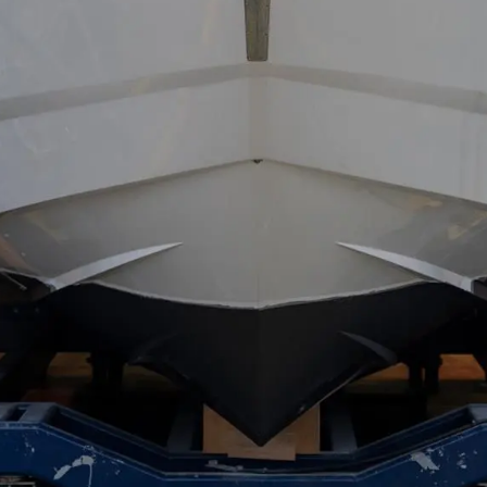
Компан
Екипът
Лайфст
Наслед
Оценет