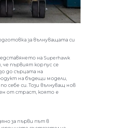
подготовка за вълнуващата си
редставянето на Superhawk
, че първият корпус се
зо до сърцата на
продукт на бъдещи модели,
по себе си. Този вълнуващ нов
ен от страст, която е
яно за първи път в