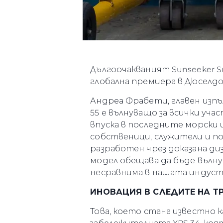
Дългоочакваният Sunseeker S
глобална премиера в Дюселдор
Андреа Фрабети, главен изп
55 е вълнуващо за всички уча
впуска в последните морски 
собственици, служители и по
разработен чрез доказана диз
модел обещава да бъде вълну
несравнима в нашата индуст
ИНОВАЦИЯ В СЛЕДИТЕ НА 
Това, което стана известно 