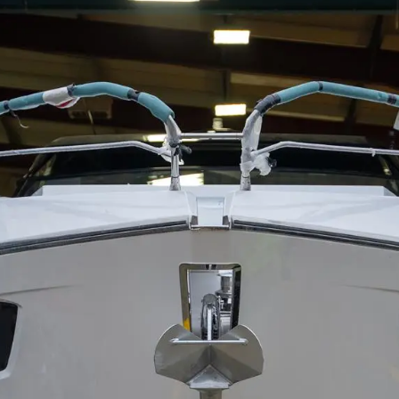
Правни Pазпоредби
Компа
PRIVACY POLICY
Употре
MODERN SLAVERY
Чартър
STATEMENT
а
Новини
TERMS & CONDITIONS
Събити
COOKIE POLICY
Иновац
RECRUITMENT