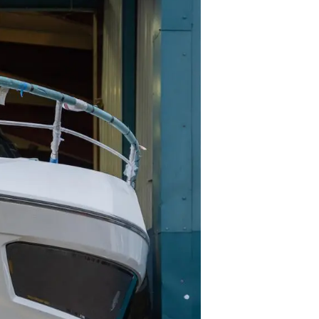
нията
бявани Яхти
я
ия