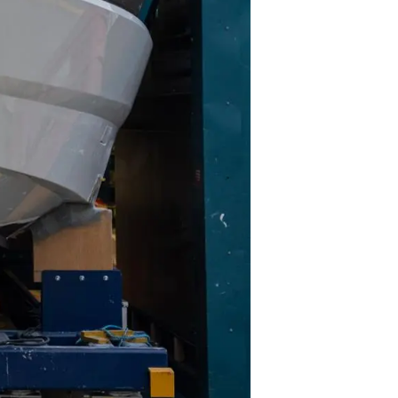
ията
айл
ство
е Вашата Яхта