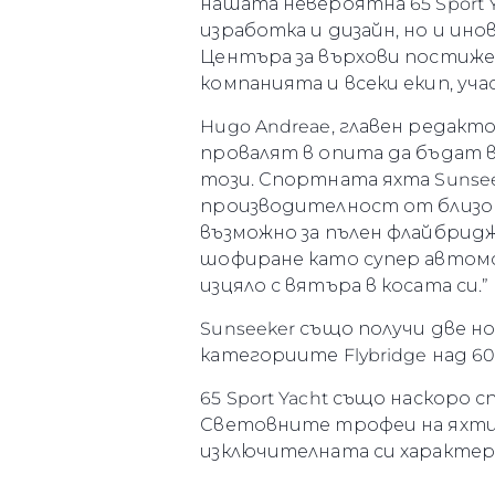
нашата невероятна 65 Sport 
изработка и дизайн, но и и
Центъра за върхови постижен
компанията и всеки екип, уч
Hugo Andreae, главен редактор
провалят в опита да бъдат в
този. Спортната яхта Sunsee
производителност от близо 3
възможно за пълен флайбридж
шофиране като супер автомо
изцяло с вятъра в косата си.”
Sunseeker също получи две но
категориите Flybridge над 60
65 Sport Yacht също наскоро 
Световните трофеи на яхтите
изключителната си характерис