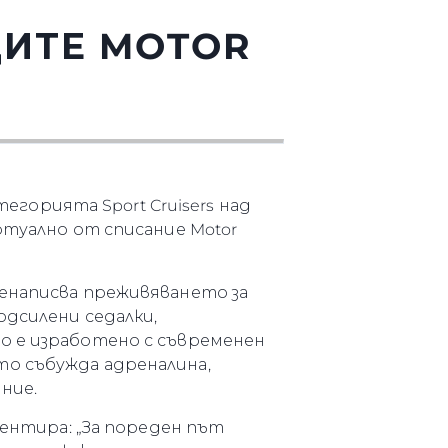
ДИТЕ MOTOR
тегорията Sport Cruisers над
ртуално от списание Motor
ренаписва преживяването за
одсилени седалки,
о е изработено с съвременен
то събужда адреналина,
ние.
ментира: „За пореден път