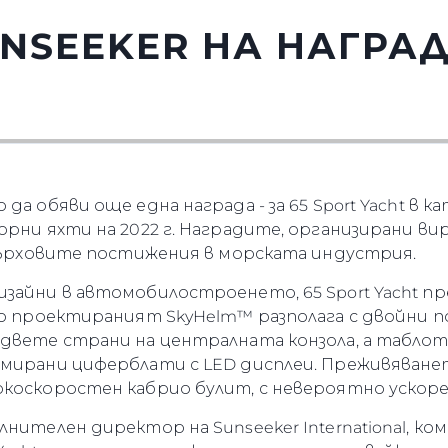
UNSEEKER НА НАГРА
а обяви още една награда - за 65 Sport Yacht в ка
орни яхти на 2022 г. Наградите, организирани ви
 върховите постижения в морската индустрия.
зайни в автомобилостроенето, 65 Sport Yacht п
но проектираният SkyHelm™ разполага с двойни п
 двете страни на централната конзола, а таблот
омирани циферблати с LED дисплеи. Преживяване
окоскоростен кабрио булит, с невероятно ускоре
нителен директор на Sunseeker International, ко