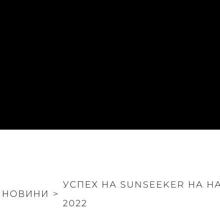
Правни Pазпоредби
Компа
PRIVACY POLICY
Употре
MODERN SLAVERY
Чартър
STATEMENT
а
Новини
TERMS & CONDITIONS
Събити
COOKIE POLICY
Иновац
RECRUITMENT
Компан
Екипът
Лайфст
Наслед
Оценет
УСПЕХ НА SUNSEEKER НА Н
НОВИНИ
>
2022