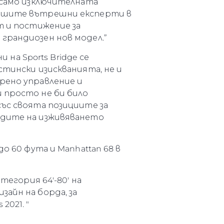
е само изключителната
 нашите вътрешни експерти в
т и постижение за
грандиозен нов модел.”
 на Sports Bridge се
стински изискванията, не и
рено управление и
и просто не би било
със своята позициите за
адите на изживяването
о 60 фута и Manhattan 68 в
тегория 64'-80' на
айн на борда, за
2021. "