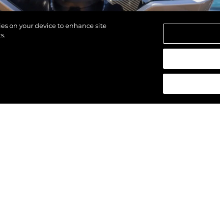
kies on your device to enhance site
s.
азени.