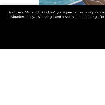
By clicking “Accept All Cookies”, you agree to the storing of coo
navigation, analyze site usage, and assist in our marketing effort
©2026 Sunseeker London Group.Всички права зап