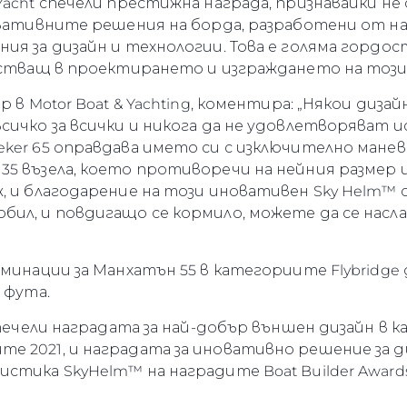
Yacht спечели престижна награда, признавайки н
новативните решения на борда, разработени от
ия за дизайн и технологии. Това е голяма гордос
астващ в проектирането и изграждането на този 
 в Motor Boat & Yachting, коментира: „Някои дизайни
сичко за всички и никога да не удовлетворяват и
ker 65 оправдава името си с изключително манев
5 възела, което противоречи на нейния размер 
, и благодарение на този иновативен Sky Helm™ 
бил, и повдигащо се кормило, можете да се насл
минации за Манхатън 55 в категориите Flybridge д
 фута.
спечели наградата за най-добър външен дизайн в ка
 2021, и наградата за иновативно решение за диз
тика SkyHelm™ на наградите Boat Builder Awards 