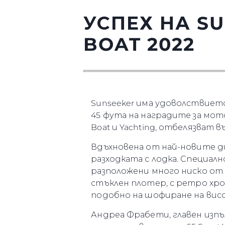
УСПЕХ НА S
BOAT 2022
Sunseeker има удоволствието д
45 фута на наградите за мот
Boat и Yachting, отбелязват
Вдъхновена от най-новите ди
разходката с лодка. Специал
разположени много ниско от
стъклен плотер, с ретро хр
подобно на шофиране на вис
Андреа Фрабети, главен изпъл