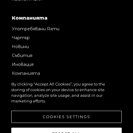
Компанията
Употребявани Яхти
Чартър
Новини
Събития
Иновация
Компанията
Екипът
By clicking “Accept All Cookies”, you agree to the
storing of cookies on your device to enhance site
Лайфстайл
navigation, analyze site usage, and assist in our
Наследство
marketing efforts.
Оценете Вашата Яхта
COOKIES SETTINGS