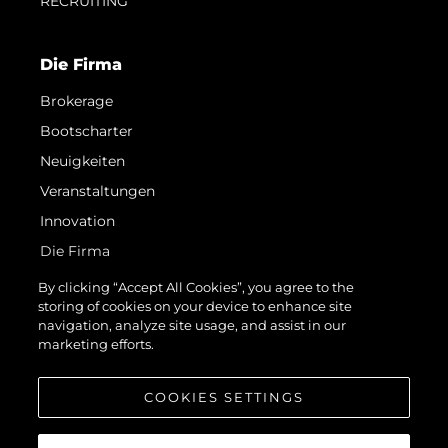
RECRUITING
Die Firma
Brokerage
Bootscharter
Neuigkeiten
Veranstaltungen
Innovation
Die Firma
Das Team
By clicking “Accept All Cookies”, you agree to the
storing of cookies on your device to enhance site
Lifestyle
navigation, analyze site usage, and assist in our
Geschichte
marketing efforts.
Bewerten Sie Ihr Boot
COOKIES SETTINGS