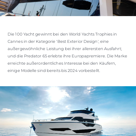
Die 100 Yacht gewinnt bei den World Yachts Trophies in
Cannes in der Kategorie 'Best Exterior Design', eine
außergewöhnliche Leistung bei ihrer allerersten Ausfahrt;
und die Predator 65 erlebte ihre Europapremiere. Die Marke
erreichte außerordentliches Interesse bei den Käufern,
einige Modelle sind bereits bis 2024 vorbestellt.