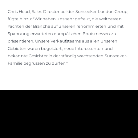
Chris Head, Sales Director bei der Sunseeker London Group,
fügte hinzu: "Wir haben uns sehr gefreut, die weltbesten
Yachten der Branche auf unseren renommierten und mit
Spannung erwarteten europäischen Bootsmessen zu
präsentieren. Unsere Verkaufsteams aus allen unseren
Gebieten waren begeistert, neue Interessenten und
bekannte Gesichter in der ständig wachsenden Sunseeker-
Familie begrüssen zu dürfen."