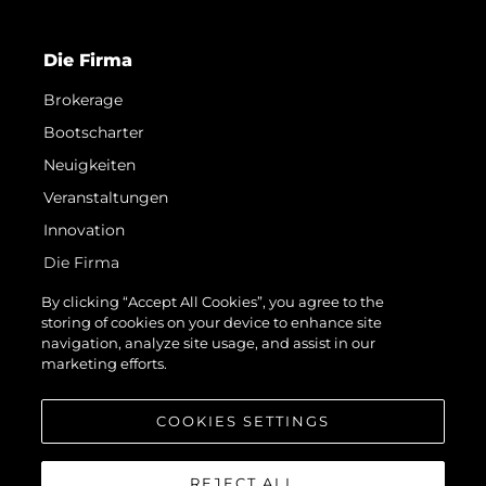
Die Firma
Brokerage
Bootscharter
Neuigkeiten
Veranstaltungen
Innovation
Die Firma
Das Team
By clicking “Accept All Cookies”, you agree to the
storing of cookies on your device to enhance site
Lifestyle
navigation, analyze site usage, and assist in our
Geschichte
marketing efforts.
Bewerten Sie Ihr Boot
COOKIES SETTINGS
REJECT ALL