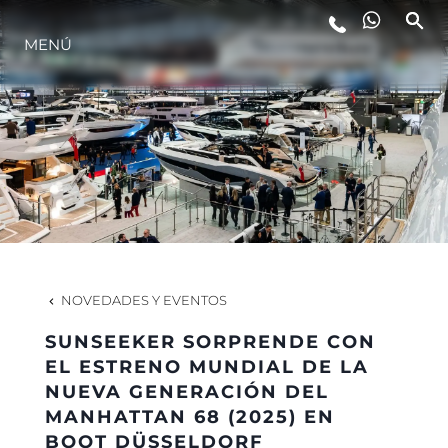
MENÚ
ESTILO DE VIDA
INNOVACIÓN
¿QUIÉNES SOMOS?
EL EQUIPO
NOVEDADES Y EVENTOS
SUNSEEKER SORPRENDE CON
HISTORIA
EL ESTRENO MUNDIAL DE LA
NUEVA GENERACIÓN DEL
MANHATTAN 68 (2025) EN
VALORE SU EMBARCACIÓN
BOOT DÜSSELDORF