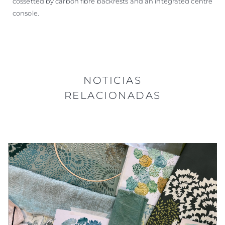
cossetted by carbon fibre backrests and an integrated centre
console.
NOTICIAS
RELACIONADAS