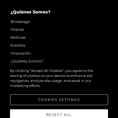
¿Quiénes Somos?
Brokerage
Charter
Noticias
Eventos
Innovación
¿Quiénes Somos?
El Equipo
By clicking “Accept All Cookies”, you agree to the
storing of cookies on your device to enhance site
Estilo De Vida
navigation, analyze site usage, and assist in our
Historia
marketing efforts.
Valore Su Embarcación
COOKIES SETTINGS
REJECT ALL