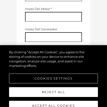
Horas Del Motor
*
Horas Del Generador
Estado De Su Embarcación
By clicking “Accept All Cookies”, you agree to the
(
Donde 1 = Pobre Y 10 = Excelente
)
storing of cookies on your device to enhance site
navigation, analyze site usage, and assist in our
marketing efforts.
COOKIES SETTINGS
REJECT ALL
ACCEPT ALL COOKIES