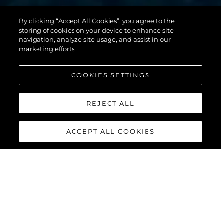
By clicking “Accept All Cookies”, you agree to the
131 YACHT
storing of cookies on your device to enhance site
navigation, analyze site usage, and assist in our
marketing efforts.
COOKIES SETTINGS
REJECT ALL
ACCEPT ALL COOKIES