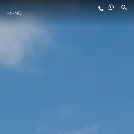
MENÚ
ESTILO DE VIDA
INNOVACIÓN
¿QUIÉNES SOMOS?
EL EQUIPO
HISTORIA
VALORE SU EMBARCACIÓN