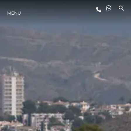
MENÚ
ESTILO DE VIDA
INNOVACIÓN
¿QUIÉNES SOMOS?
EL EQUIPO
HISTORIA
VALORE SU EMBARCACIÓN