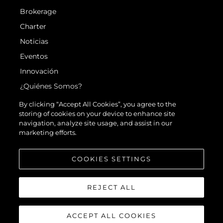
Brokerage
Charter
Noticias
Eventos
Innovación
¿Quiénes Somos?
El Equipo
By clicking “Accept All Cookies”, you agree to the
storing of cookies on your device to enhance site
Estilo De Vida
navigation, analyze site usage, and assist in our
Historia
marketing efforts.
Valore Su Embarcación
COOKIES SETTINGS
REJECT ALL
ACCEPT ALL COOKIES
© 2026 Sunseeker London Group.Reservados todos los derechos.