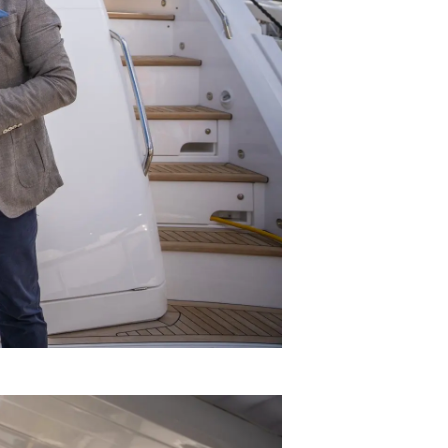
té
uipe
 Vie
ritage
Votre Bateau