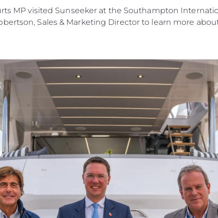
ourts MP visited Sunseeker at the Southampton Internat
bertson, Sales & Marketing Director to learn more abo
Droits Juridiques
La Soci
POLITIQUE DE
Le Court
CONFIDENTIALITÉ
Charter 
LA CHARTE SUR
kies
Nouvelle
L'ESCLAVAGE MODERNE
Événeme
TERMES ET CONDITIONS
L'innova
POLITIQUE DE COOKIES