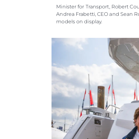
Minister for Transport, Robert C
Andrea Frabetti, CEO and Sean Ro
models on display.
Information
Plan Du Site
Contact
Préférences De Coo