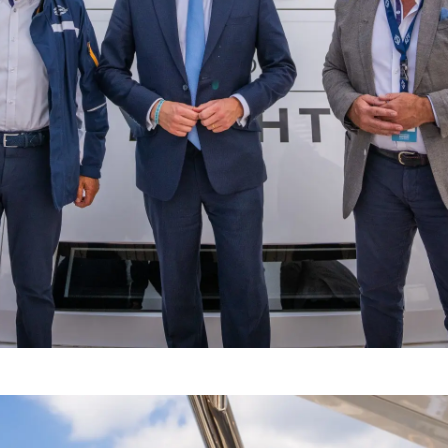
La Socié
RECRUTEMENT
Notre Éq
Style De
Notre Hé
Estimez 