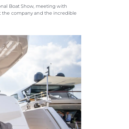
ional Boat Show, meeting with
ut the company and the incredible
été
age
- Location
s
nts
tion