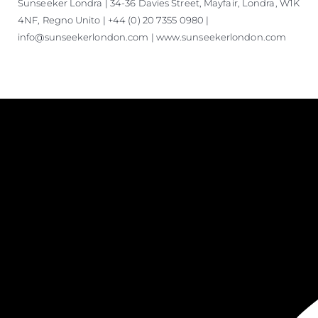
Sunseeker Londra | 34-36 Davies Street, Mayfair, Londra, W1K
4NF, Regno Unito | +44 (0) 20 7355 0980 |
info@sunseekerlondon.com | www.sunseekerlondon.com