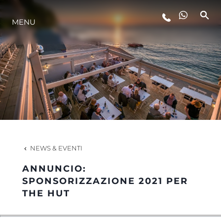
MENU
LIFESTYLE
INNOVAZIONE
L'AZIENDA
IL TEAM
NEWS & EVENTI
ANNUNCIO:
HERITAGE
SPONSORIZZAZIONE 2021 PER
THE HUT
VALUTA LA TUA IMBARCAZIONE