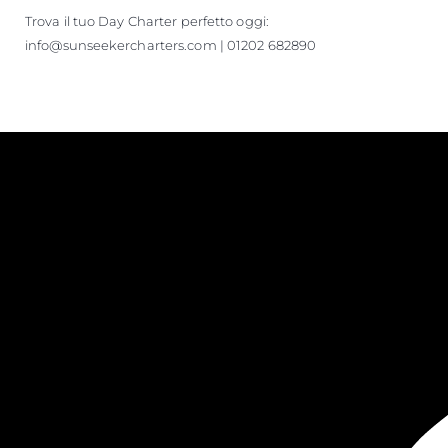
Trova il tuo Day Charter perfetto oggi:
info@sunseekercharters.com | 01202 682890