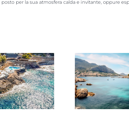
l posto per la sua atmosfera calda e invitante, oppure esp
L'aziend
Il Team
Lifestyle
Heritage
Valuta L