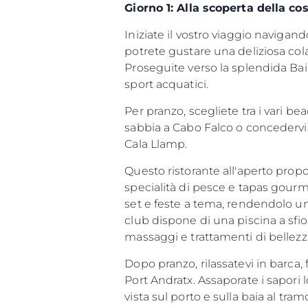
Giorno 1: Alla scoperta della c
Iniziate il vostro viaggio navigand
potrete gustare una deliziosa co
Proseguite verso la splendida Baia
sport acquatici.
Per pranzo, scegliete tra i vari be
sabbia a Cabo Falco o concedervi 
Cala Llamp.
Questo ristorante all'aperto propon
specialità di pesce e tapas gourm
Informazioni
set e feste a tema, rendendolo un 
Mappa Del Sito
club dispone di una piscina a sfio
Contatti
massaggi e trattamenti di bellezza
Cookies
Dopo pranzo, rilassatevi in barca,
Port Andratx. Assaporate i sapori 
vista sul porto e sulla baia al tra