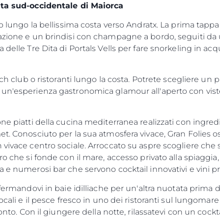
osta sud-occidentale di Maiorca
o lungo la bellissima costa verso Andratx. La prima tappa è
lazione e un brindisi con champagne a bordo, seguiti da 
 delle Tre Dita di Portals Vells per fare snorkeling in ac
ach club o ristoranti lungo la costa. Potrete scegliere un 
un'esperienza gastronomica glamour all'aperto con viste
e piatti della cucina mediterranea realizzati con ingredien
et. Conosciuto per la sua atmosfera vivace, Gran Folies o
Aspetti Legali
L'azien
vivace centro sociale. Arroccato su aspre scogliere che si
POLICY SULLA PRIVACY
Brokera
ro che si fonde con il mare, accesso privato alla spiaggi
MODERN SLAVERY
Charter
 e numerosi bar che servono cocktail innovativi e vini pr
STATEMENT
News
 fermandovi in baie idilliache per un'altra nuotata prima
TERMINI E CONDIZIONI
Eventi
locali e il pesce fresco in uno dei ristoranti sul lungom
COOKIE POLICY
Innovazi
monto. Con il giungere della notte, rilassatevi con un cock
RECLUTAMENTO