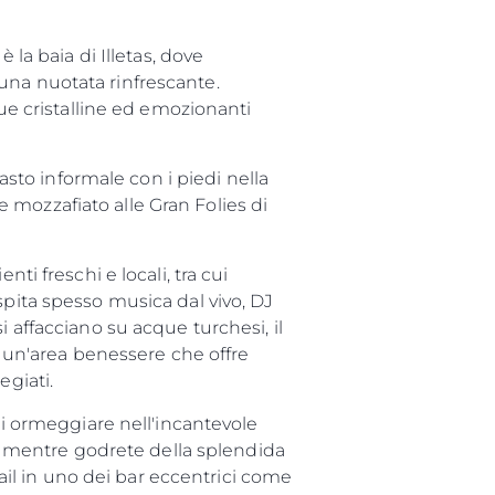
 la baia di Illetas, dove
una nuotata rinfrescante.
que cristalline ed emozionanti
pasto informale con i piedi nella
 mozzafiato alle Gran Folies di
ti freschi e locali, tra cui
spita spesso musica dal vivo, DJ
da
 affacciano su acque turchesi, il
ge
a, un'area benessere che offre
egiati.
 di ormeggiare nell'incantevole
are mentre godrete della splendida
one
tail in uno dei bar eccentrici come