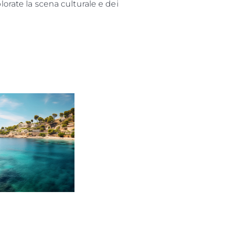
lorate la scena culturale e dei
a
a Tua Imbarcazione