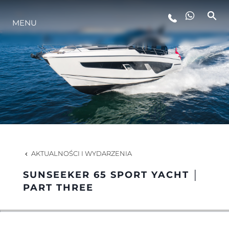
MENU
STYL ŻYCIA
INNOWACJA
PRZEDSIĘBIORSTWO
ZESPÓŁ
AKTUALNOŚCI I WYDARZENIA
SUNSEEKER 65 SPORT YACHT │
TRADYCJA
PART THREE
WYCEŃ SWOJĄ ŁÓDŹ