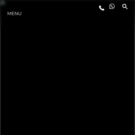
MENU
STYL ŻYCIA
INNOWACJA
PRZEDSIĘBIORSTWO
ZESPÓŁ
TRADYCJA
WYCEŃ SWOJĄ ŁÓDŹ