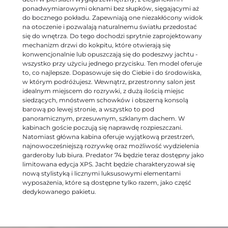
ponadwymiarowymi oknami bez słupków, sięgającymi aż
do bocznego pokładu. Zapewniają one niezakłócony widok
na otoczenie i pozwalają naturalnemu światłu przedostać
się do wnętrza. Do tego dochodzi sprytnie zaprojektowany
mechanizm drzwi do kokpitu, które otwierają się
konwencjonalnie lub opuszczają się do podeszwy jachtu -
wszystko przy użyciu jednego przycisku. Ten model oferuje
to, co najlepsze. Dopasowuje się do Ciebie i do środowiska,
w którym podróżujesz. Wewnątrz, przestronny salon jest
idealnym miejscem do rozrywki, z dużą ilością miejsc
siedzących, mnóstwem schowków i obszerną konsolą
barową po lewej stronie, a wszystko to pod
panoramicznym, przesuwnym, szklanym dachem. W
kabinach goście poczują się naprawdę rozpieszczani.
Natomiast główna kabina oferuje wyjątkową przestrzeń,
najnowocześniejszą rozrywkę oraz możliwość wydzielenia
garderoby lub biura. Predator 74 będzie teraz dostępny jako
limitowana edycja XPS. Jacht będzie charakteryzował się
nową stylistyką i licznymi luksusowymi elementami
wyposażenia, które są dostępne tylko razem, jako część
dedykowanego pakietu.