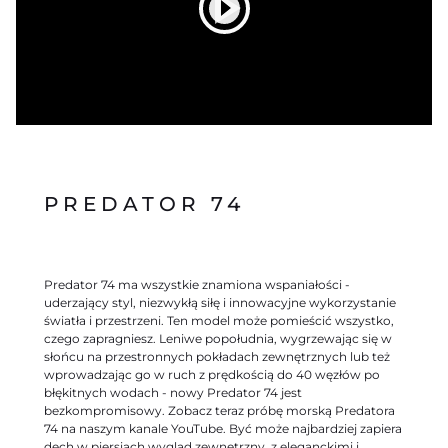
PREDATOR 74
Predator 74 ma wszystkie znamiona wspaniałości -
uderzający styl, niezwykłą siłę i innowacyjne wykorzystanie
światła i przestrzeni. Ten model może pomieścić wszystko,
czego zapragniesz. Leniwe popołudnia, wygrzewając się w
słońcu na przestronnych pokładach zewnętrznych lub też
wprowadzając go w ruch z prędkością do 40 węzłów po
błękitnych wodach - nowy Predator 74 jest
bezkompromisowy. Zobacz teraz próbę morską Predatora
74 na naszym kanale YouTube. Być może najbardziej zapiera
dech w piersiach wygląd zewnętrzny, z eleganckimi i