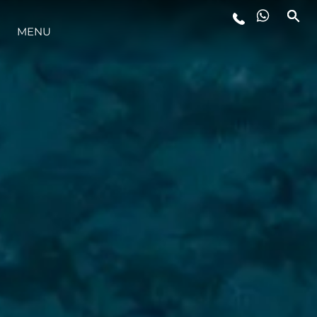
MENU
STYL ŻYCIA
INNOWACJA
PRZEDSIĘBIORSTWO
ZESPÓŁ
TRADYCJA
WYCEŃ SWOJĄ ŁÓDŹ