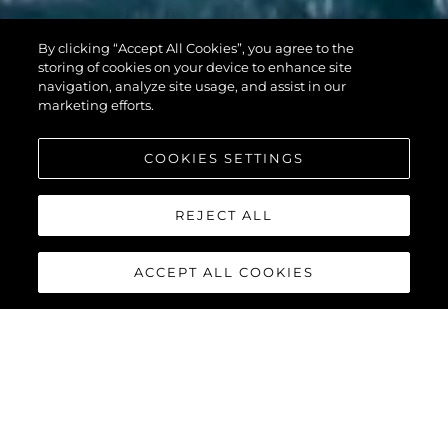
PREDATOR 74
By clicking “Accept All Cookies”, you agree to the
XPS
storing of cookies on your device to enhance site
navigation, analyze site usage, and assist in our
marketing efforts.
COOKIES SETTINGS
REJECT ALL
ACCEPT ALL COOKIES