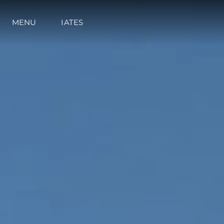
MENU
IATES