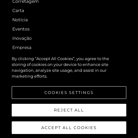
Corretagem
Carta
Notícia
Eventos
Inovação
Empresa
Equipe
By clicking “Accept All Cookies”, you agree to the
storing of cookies on your device to enhance site
Estilo De Vida
navigation, analyze site usage, and assist in our
Herança
marketing efforts.
Value Your Boat
COOKIES SETTINGS
REJECT ALL
ACCEPT ALL COOKIES
© 2026 Sunseeker London Group.Todos os direitos reservados.