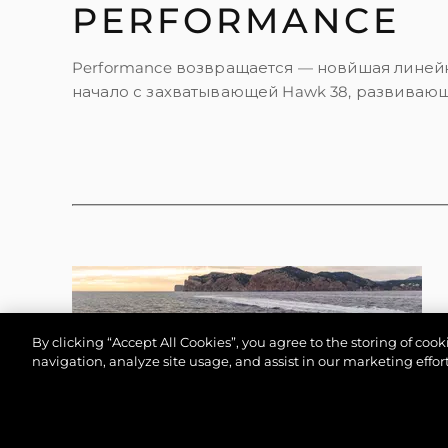
PERFORMANCE
Performance возвращается — новйшая линейк
начало с захватывающей Hawk 38, развивающ
By clicking “Accept All Cookies”, you agree to the storing of coo
navigation, analyze site usage, and assist in our marketing effort