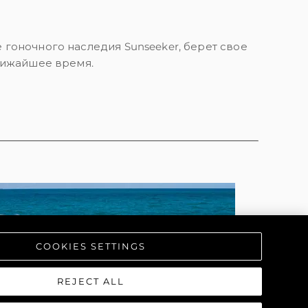
гоночного наследия Sunseeker, берет свое
ближайшее время.
COOKIES SETTINGS
REJECT ALL