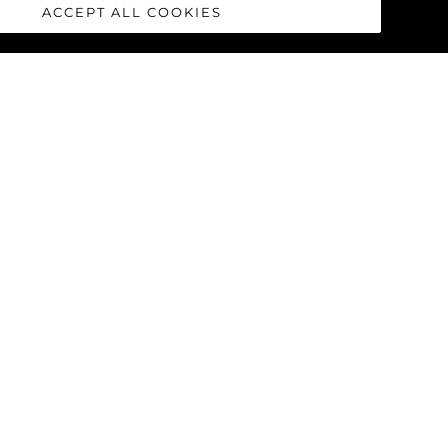
ACCEPT ALL COOKIES
PREDATOR 65
75 SPORT YACHT