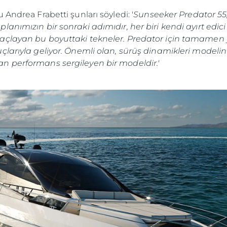
Andrea Frabetti şunları söyledi: '
Sunseeker Predator 55,
nımızın bir sonraki adımıdır, her biri kendi ayırt edici ö
layan bu boyuttaki tekneler. Predator için tamamen yeni
çlarıyla geliyor. Önemli olan, sürüş dinamikleri modeli
n performans sergileyen bir modeldir.'
Yasal Haklar
Şi̇rket
Privacy Policy
Brokera
MODERN SLAVERY
Kiralama
STATEMENT
Haberler
TERMS & CONDITIONS
Etkinlikl
COOKIE POLICY
Yenilik
RECRUITMENT