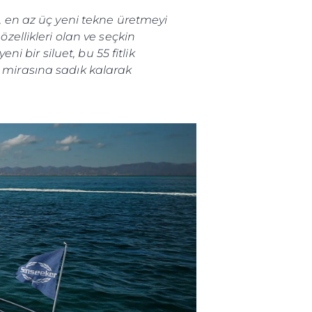
 en az üç yeni tekne üretmeyi
zellikleri olan ve seçkin
 bir siluet, bu 55 fitlik
n mirasına sadık kalarak
ge
er