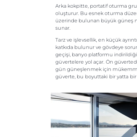
Arka kokpitte, portatif oturma grub
oluşturur. Bu esnek oturma düzeni
üzerinde bulunan büyük güneş minde
sunar.
Tarz ve işlevsellik, en küçük ayrın
katkıda bulunur ve gövdeye sorun
geçişi, banyo platformu indirildiğ
güvertelere yol açar. Ön güverte
gün güneşlenmek için mükemmel bi
güverte, bu boyuttaki bir yatta bir