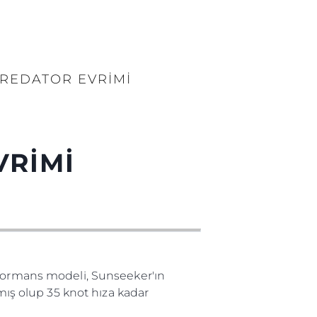
PREDATOR EVRİMİ
VRİMİ
rformans modeli, Sunseeker'ın
lmış olup 35 knot hıza kadar