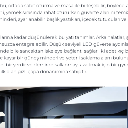
u, ortada sabit oturma ve masa ile birleşebilir, böylece alt
, yemek sırasında rahat otururken güverte alanını temizle
ri, ayarlanabilir başlık yastıkları, içecek tutucuları ve
tılarına kadar düşünülerek bu yatı tanımlar. Arka halatlar, ş
suzca entegre edilir. Düşük seviyeli LED güverte aydınla
inde bile sancaktan iskeleye bağlantı sağlar. İki adet kıç
de kayar bir güneş minderi ve yeterli saklama alanı bul
r yerdir ve demirde sallanmayı azaltmak için bir gyro 
 ilk olan gizli çapa donanımına sahiptir.