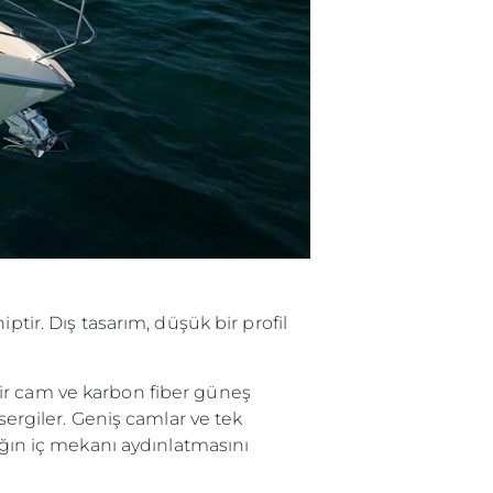
li̇
in Piyasa Değerini
tir. Dış tasarım, düşük bir profil
bilir cam ve karbon fiber güneş
sergiler. Geniş camlar ve tek
ığın iç mekanı aydınlatmasını