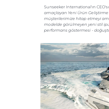
Sunseeker International'ın CEO'su 
amaçlayan Yeni Ürün Geliştirme pla
müşterilerimize hitap etmeyi amaç
modelde görülmeyen yeni stil ipu
performans göstermesi - doğuşta
Bilgi
Si̇te Hari̇tasi
İrti̇bat
Çerez Tercihleri