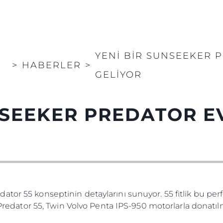
YENİ BİR SUNSEEKER 
>
HABERLER
>
GELİYOR
NSEEKER PREDATOR E
ator 55 konseptinin detaylarını sunuyor. 55 fitlik bu pe
. Predator 55, Twin Volvo Penta IPS-950 motorlarla donatı