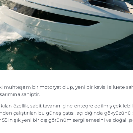
Şi̇rket
Ekip
Yaşam Şek
Mi̇ras
Tekneniz
Öğrenin
 muhteşem bir motoryat olup, yeni bir kavisli siluete sahip
sarımına sahiptir.
ı kılan özellik, sabit tavanın içine entegre edilmiş çekile
inden çalıştırılan bu güneş çatısı, açıldığında gökyüzünü 
r 55'in şık yeni bir dış görünüm sergilemesini ve doğal ış