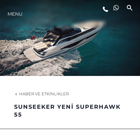
MENU
YAŞAM ŞEKLİ
YENILIK
ŞİRKET
EKIP
HABER VE ETKINLIKLER
MİRAS
SUNSEEKER YENİ SUPERHAWK
55
TEKNENIZIN PIYASA DEĞERINI