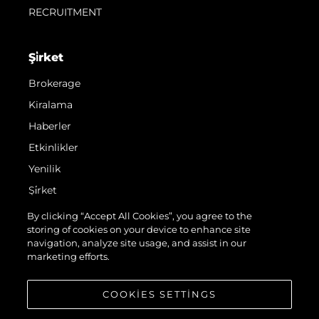
RECRUITMENT
Şi̇rket
Brokerage
Kiralama
Haberler
Etkinlikler
Yenilik
Şi̇rket
Ekip
By clicking “Accept All Cookies”, you agree to the
storing of cookies on your device to enhance site
Yaşam Şekli̇
navigation, analyze site usage, and assist in our
Mi̇ras
marketing efforts.
Teknenizin Piyasa Değerini Öğrenin
COOKIES SETTINGS