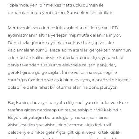
Toplamda, yeni bir merkez hattı üçlü dümen ile
tamamlanan bu yeni düzen, Sunseeker için bir ilktir.
Merdivenler son derece lüks açık plan bir lobiye ve LED
aydınlatmanın altına yerleştirilmiş mutfak alanına iniyor.
Daha fazla gömme aydınlatma, kavisli ahşap ve lake
kaplamaların tümü, araca adım atanları gerçekten memnun
eden üstün kalite hissine katkıda bulunur.Işık, yukarıdaki
geniş tavandan süzülür ve elektrikle çalışan panjurlar,
gerektiğinde gölge sağlar. İnme ve kalma seçeneği ile
mutfağın üzerinde yerleşik bir televizyon, alanı özel bir içecek
dolabı ile daha rahat bir oturma alanına dönüştürüyor.
Baş kabin, ebeveyn banyolu döşemeli yan üniteler ve iskele
tarafına giden gardıraop ünitesine sahip bir VIP kabindir.
Büyük bir yatağın bulunduğu iç mekan, sahibine
kişiselleştirilmiş ve kişisel bir his vermek için farklı stil
paletleriyle birlikte gelir.Kıçta, çift kişilik veya iki tek kişilik