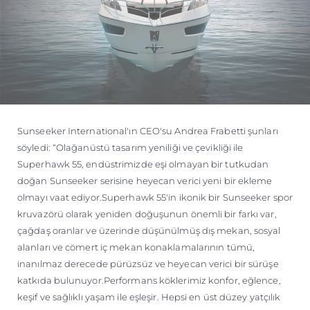
Sunseeker International'ın CEO'su Andrea Frabetti şunları
söyledi: “Olağanüstü tasarım yeniliği ve çevikliği ile
Superhawk 55, endüstrimizde eşi olmayan bir tutkudan
doğan Sunseeker serisine heyecan verici yeni bir ekleme
olmayı vaat ediyor.Superhawk 55'in ikonik bir Sunseeker spor
kruvazörü olarak yeniden doğuşunun önemli bir farkı var,
çağdaş oranlar ve üzerinde düşünülmüş dış mekan, sosyal
alanları ve cömert iç mekan konaklamalarının tümü,
inanılmaz derecede pürüzsüz ve heyecan verici bir sürüşe
katkıda bulunuyor.Performans köklerimiz konfor, eğlence,
keşif ve sağlıklı yaşam ile eşleşir. Hepsi en üst düzey yatçılık