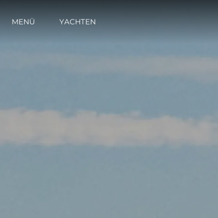
MENÜ
YACHTEN