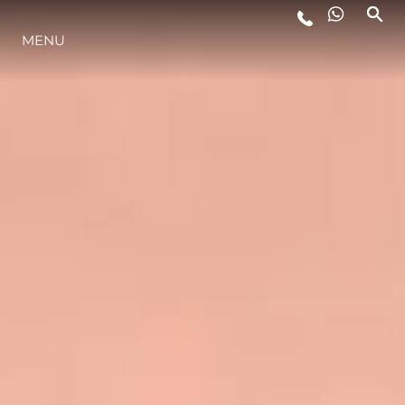
MENU
STYL ŻYCIA
INNOWACJA
PRZEDSIĘBIORSTWO
ZESPÓŁ
TRADYCJA
WYCEŃ SWOJĄ ŁÓDŹ